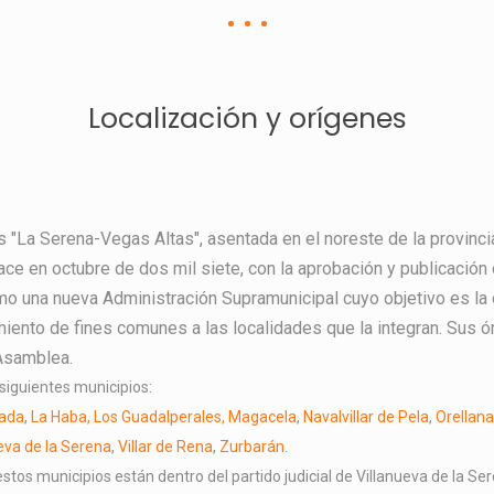
Localización y orígenes
 "La Serena-Vegas Altas", asentada en el noreste de la provinc
ce en octubre de dos mil siete, con la aprobación y publicación o
omo una nueva Administración Supramunicipal cuyo objetivo es la 
miento de fines comunes a las localidades que la integran. Sus 
 Asamblea.
siguientes municipios:
nada
,
La Haba, Los Guadalperales,
Magacela
,
Navalvillar de Pela
,
Orellana 
eva de la Serena
,
Villar de Rena
,
Zurbarán
.
tos municipios están dentro del partido judicial de Villanueva de la Ser