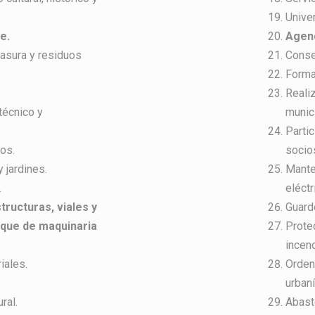
Unive
e.
Agenc
basura y residuos
Conse
Forma
Reali
técnico y
munici
Partic
os.
socios
 jardines.
Mante
.
eléctr
ructuras, viales y
Guarde
rque de maquinaria
Protec
incen
iales.
Ordena
urbaní
ral.
Abast