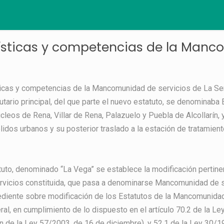
ísticas y competencias de la Man
sticas y competencias de la Mancomunidad de servicios de La Se
utario principal, del que parte el nuevo estatuto, se denominab
úcleos de Rena, Villar de Rena, Palazuelo y Puebla de Alcollarín
idos urbanos y su posterior traslado a la estación de tratamient
tuto, denominado “La Vega” se establece la modificación pertinen
rvicios constituida, que pasa a denominarse Mancomunidad de s
ediente sobre modificación de los Estatutos de la Mancomunidad
l, en cumplimiento de lo dispuesto en el artículo 70.2 de la Ley
n de la Ley 57/2003, de 16 de diciembre), y 52.1 de la Ley 30/