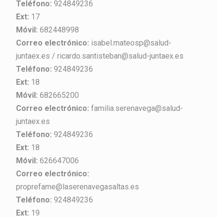
Teléfono:
924849236
Ext:
17
Móvil:
682448998
Correo electrónico:
isabel.mateosp@salud-
juntaex.es / ricardo.santisteban@salud-juntaex.es
Teléfono:
924849236
Ext:
18
Móvil:
682665200
Correo electrónico:
familia.serenavega@salud-
juntaex.es
Teléfono:
924849236
Ext:
18
Móvil:
626647006
Correo electrónico:
proprefame@laserenavegasaltas.es
Teléfono:
924849236
Ext:
19