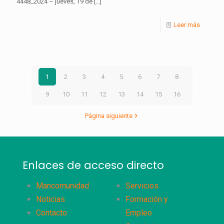
4448_2024 – jueves, 19 de
[…]
Leer más
1
2
3
4
5
6
7
8
9
10
11
12
13
14
15
16
Página siguiente
Enlaces de acceso directo
Mancomunidad
Servicios
Noticias
Formación y
Contacto
Empleo