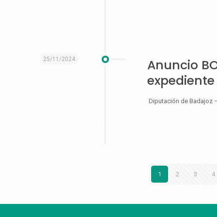
25/11/2024
Anuncio BOP
expediente
Diputación de Badajoz – 
1
2
3
4