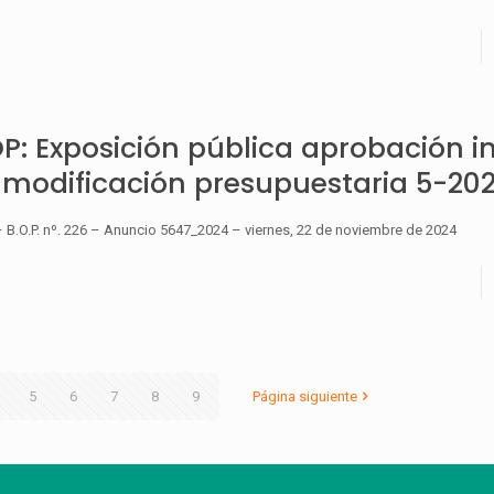
: Exposición pública aprobación in
 modificación presupuestaria 5-202
B.O.P. nº. 226 – Anuncio 5647_2024 – viernes, 22 de noviembre de 2024
5
6
7
8
9
Página siguiente