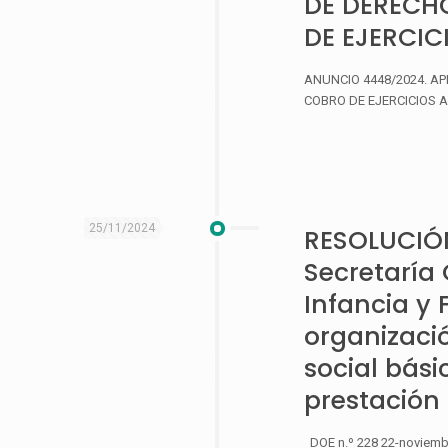
DE DERECH
DE EJERCIC
ANUNCIO 4448/2024. A
COBRO DE EJERCICIOS ANT
25/11/2024
RESOLUCIÓN
Secretaría 
Infancia y 
organizació
social bási
prestación 
DOE n.º 228 22-noviemb